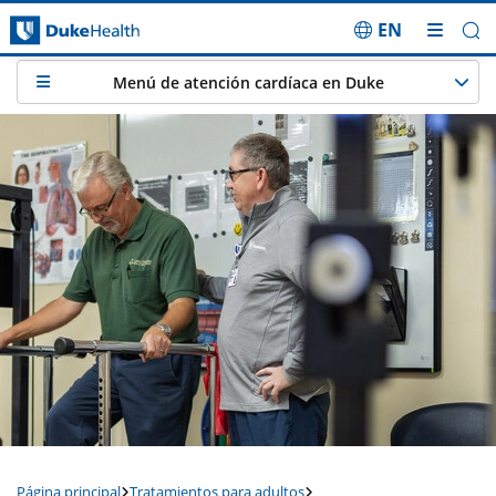
EN
Saltar navegación
Menú de atención cardíaca en Duke
Página principal
Tratamientos para adultos