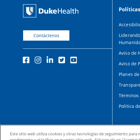
Política
Accesibil
Liderando
Contáctenos
Humanid
Aviso de 
Aviso de 
Planes de
Transpare
Términos 
Política d
Este sitio web utiliza cookies y otras tecnologías de seguimiento para m
rendimiento y el tráfico en nuestro sitio web. Al hacer clic en "Acepta