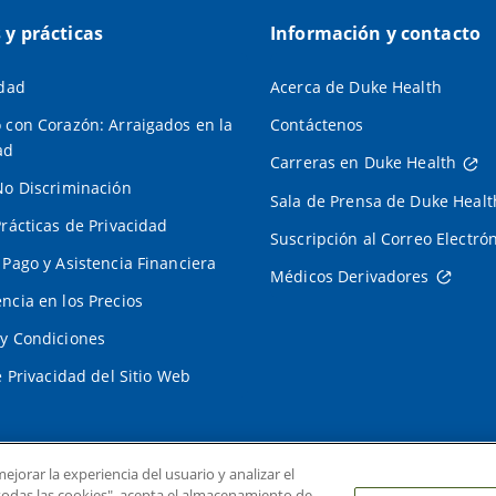
s y prácticas
Información y contacto
idad
Acerca de Duke Health
 con Corazón: Arraigados en la
Contáctenos
ad
Carreras en Duke Health
No Discriminación
Sala de Prensa de Duke Healt
Prácticas de Privacidad
Suscripción al Correo Electró
 Pago y Asistencia Financiera
Médicos Derivadores
ncia en los Precios
y Condiciones
e Privacidad del Sitio Web
ejorar la experiencia del usuario y analizar el
r todas las cookies", acepta el almacenamiento de