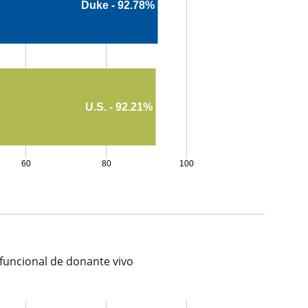
Duke - 92.78%
U.S. - 92.21%
60
80
100
 funcional de donante vivo