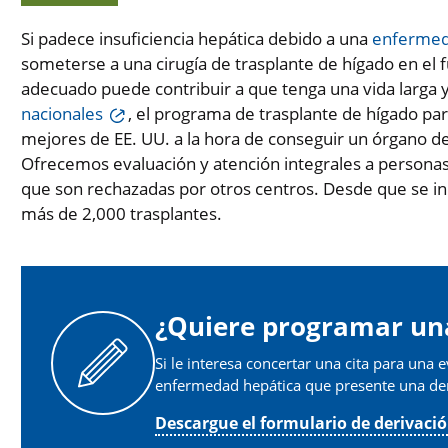
Si padece insuficiencia hepática debido a una
enfermeda
someterse a una cirugía de trasplante de hígado en el f
adecuado puede contribuir a que tenga una vida larga y
nacionales
, el programa de trasplante de hígado pa
mejores de EE. UU. a la hora de conseguir un órgano d
Ofrecemos evaluación y atención integrales a persona
que son rechazadas por otros centros. Desde que se i
más de 2,000 trasplantes.
¿Quiere programar un
Si le interesa concertar una cita para una e
enfermedad hepática que presente una der
Descargue el formulario de derivaci