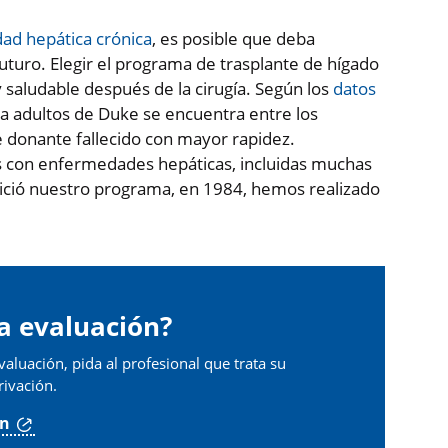
d hepática crónica
, es posible que deba
uturo. Elegir el programa de trasplante de hígado
 saludable después de la cirugía. Según los
datos
ra adultos de Duke se encuentra entre los
e donante fallecido con mayor rapidez.
s con enfermedades hepáticas, incluidas muchas
nició nuestro programa, en 1984, hemos realizado
a evaluación?
valuación, pida al profesional que trata su
ivación.
ón