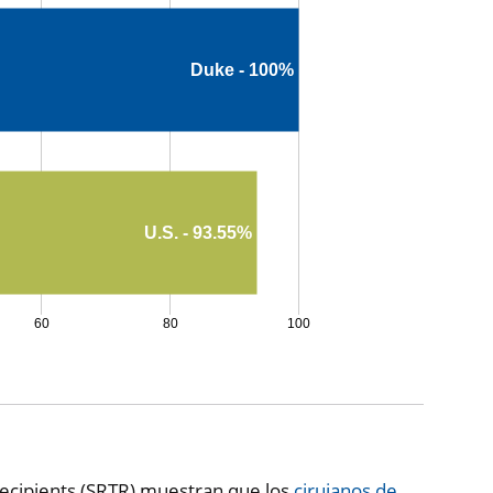
Duke - 100%
U.S. - 93.55%
60
80
100
 Recipients (SRTR) muestran que los
cirujanos de