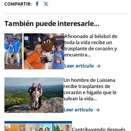
Facebook
Twitter
COMPARTIR:
También puede interesarle...
Aficionado al béisbol de
toda la vida recibe un
trasplante de corazón y
encuentra...
Leer artículo
Un hombre de Luisiana
recibe trasplantes de
corazón e hígado que le
salvan la vida...
Leer artículo
Contribuyendo después