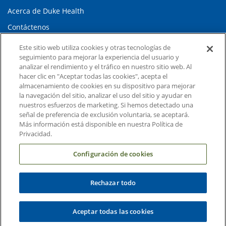
Acerca de Duke Health
Contáctenos
Carreras en Duke Health
Este sitio web utiliza cookies y otras tecnologías de
seguimiento para mejorar la experiencia del usuario y
Sala de Prensa de Duke Health
analizar el rendimiento y el tráfico en nuestro sitio web. Al
hacer clic en "Aceptar todas las cookies", acepta el
Suscripción al Correo Electrónico
almacenamiento de cookies en su dispositivo para mejorar
Médicos Derivadores
la navegación del sitio, analizar el uso del sitio y ayudar en
nuestros esfuerzos de marketing. Si hemos detectado una
señal de preferencia de exclusión voluntaria, se aceptará.
Enlaces relacionados
Más información está disponible en nuestra Política de
Privacidad.
Duke Cancer Institute
Configuración de cookies
Duke Children's
Duke School of Medicine
Rechazar todo
Duke School of Nursing
Duke University
Aceptar todas las cookies