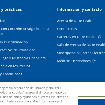
s y prácticas
Información y contacto
idad
Acerca de Duke Health
 con Corazón: Arraigados en la
Contáctenos
ad
Carreras en Duke Health
No Discriminación
Sala de Prensa de Duke Healt
Prácticas de Privacidad
Suscripción al Correo Electró
 Pago y Asistencia Financiera
Médicos Derivadores
ncia en los Precios
y Condiciones
e Privacidad del Sitio Web
ejorar la experiencia del usuario y analizar el
r todas las cookies", acepta el almacenamiento de
 el uso del sitio y ayudar en nuestros esfuerzos de
voluntaria, se aceptará. Más información está