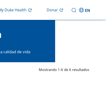
My Duke Health
Donar
EN
h
a calidad de vida
Mostrando
1
-
6
de
6
resultados