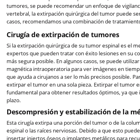
tumores, se puede recomendar un enfoque de vigilanc
vertebral, la extirpación quirúrgica del tumor puede s
casos, recomendamos una combinación de tratamient
Cirugía de extirpación de tumores
Si la extirpación quirúrgica de su tumor espinal es el 
expertos que pueden tratar con éxito lesiones en su c
más segura posible. En algunos casos, se puede utiliza
magnética intraoperatoria para ver imágenes en tiempo
que ayuda a cirujanos a ser lo más precisos posible. 
extirpar el tumor en una sola pieza. Extirpar el tumor 
fundamental para obtener resultados óptimos, ya que i
plazo.
Descompresión y estabilización de la mé
Esta cirugía extirpa una porción del tumor o de la col
espinal o las raíces nerviosas. Debido a que esto pued
insertar injertos óseos o implantes metálicos para recu