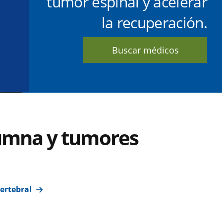
tumor espinal y acelerar
la recuperación.
Buscar médicos
lumna y tumores
ertebral