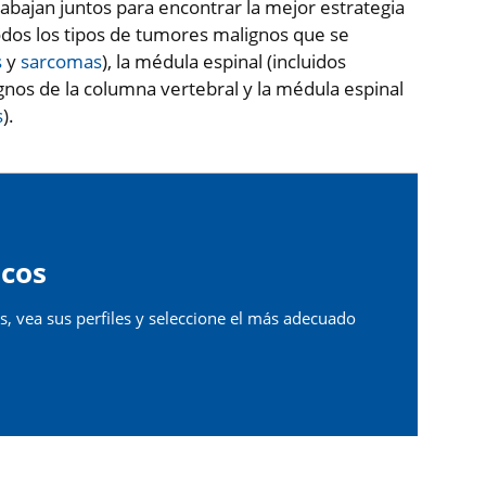
abajan juntos para encontrar la mejor estrategia
odos los tipos de tumores malignos que se
s
y
sarcomas
), la médula espinal (incluidos
os de la columna vertebral y la médula espinal
s
).
cos
, vea sus perfiles y seleccione el más adecuado