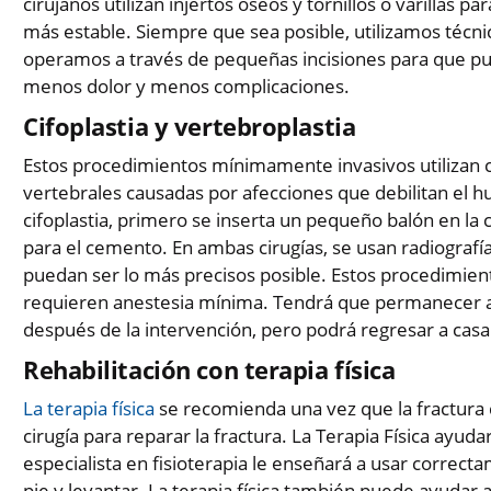
cirujanos utilizan injertos óseos y tornillos o varillas 
más estable. Siempre que sea posible, utilizamos técni
operamos a través de pequeñas incisiones para que p
menos dolor y menos complicaciones.
Cifoplastia y vertebroplastia
Estos procedimientos mínimamente invasivos utilizan c
vertebrales causadas por afecciones que debilitan el 
cifoplastia, primero se inserta un pequeño balón en la 
para el cemento. En ambas cirugías, se usan radiografí
puedan ser lo más precisos posible. Estos procedimie
requieren anestesia mínima. Tendrá que permanecer
después de la intervención, pero podrá regresar a casa
Rehabilitación con terapia física
La terapia física
se recomienda una vez que la fractura 
cirugía para reparar la fractura. La Terapia Física ayud
especialista en fisioterapia le enseñará a usar correct
pie y levantar. La terapia física también puede ayudar 