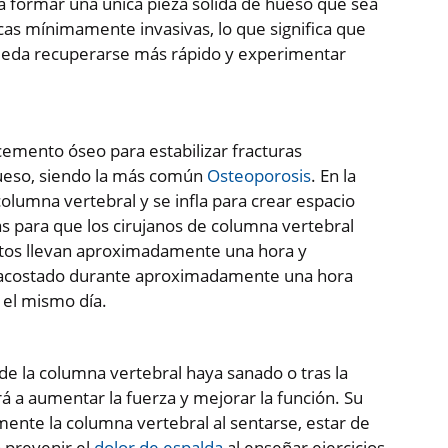
para formar una única pieza sólida de hueso que sea
cas mínimamente invasivas, lo que significa que
ueda recuperarse más rápido y experimentar
emento óseo para estabilizar fracturas
hueso, siendo la más común
Osteoporosis
. En la
columna vertebral y se infla para crear espacio
as para que los cirujanos de columna vertebral
ntos llevan aproximadamente una hora y
 acostado durante aproximadamente una hora
 el mismo día.
de la columna vertebral haya sanado o tras la
ará a aumentar la fuerza y mejorar la función. Su
amente la columna vertebral al sentarse, estar de
a prevenir el
dolor de espalda
al enseñar ejercicios