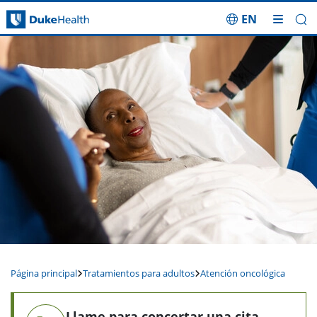
EN
Saltar navegación
Página principal
Tratamientos para adultos
Atención oncológica
Llame para concertar una cita