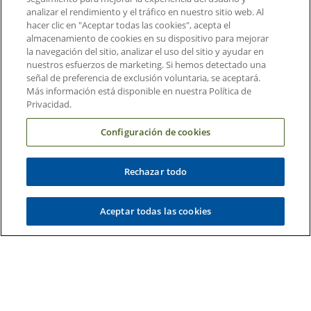
Información y contacto
analizar el rendimiento y el tráfico en nuestro sitio web. Al
hacer clic en "Aceptar todas las cookies", acepta el
Acerca de Duke Health
almacenamiento de cookies en su dispositivo para mejorar
la navegación del sitio, analizar el uso del sitio y ayudar en
Contáctenos
nuestros esfuerzos de marketing. Si hemos detectado una
Carreras en Duke Health
señal de preferencia de exclusión voluntaria, se aceptará.
Más información está disponible en nuestra Política de
Sala de Prensa de Duke Health
Privacidad.
Suscripción al Correo Electrónico
Configuración de cookies
Médicos Derivadores
Rechazar todo
Enlaces relacionados
Duke Cancer Institute
Aceptar todas las cookies
Duke Children's
Duke School of Medicine
Duke School of Nursing
Duke University