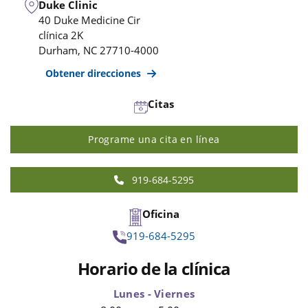
Duke Clinic
40 Duke Medicine Cir
clínica 2K
Durham
,
NC
27710-4000
Obtener direcciones
Citas
Programe una cita en línea
919-684-5295
Oficina
919-684-5295
Horario de la clínica
Lunes - Viernes