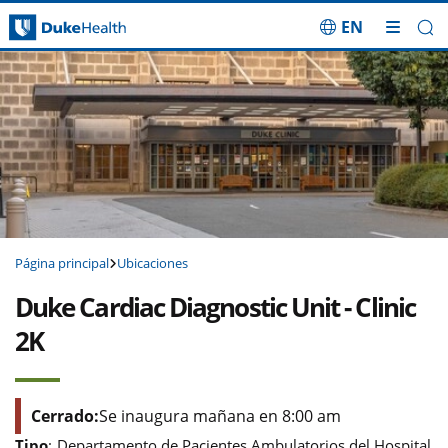
EN
Saltar navegación
Página principal
Ubicaciones
Duke Cardiac Diagnostic Unit - Clinic
2K
Cerrado:
Se inaugura mañana en 8:00 am
Tipo
:
Departamento de Pacientes Ambulatorios del Hospital