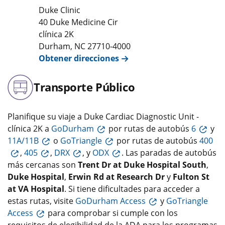
Duke Clinic
40 Duke Medicine Cir
clínica 2K
Durham
,
NC
27710-4000
Obtener direcciones
Transporte Público
Planifique su viaje a Duke Cardiac Diagnostic Unit -
clínica 2K a
GoDurham
por rutas de autobús
6
y
11A/11B
o
GoTriangle
por rutas de autobús
400
,
405
,
DRX
, y
ODX
. Las paradas de autobús
más cercanas son
Trent Dr at Duke Hospital South
,
Duke Hospital
,
Erwin Rd at Research Dr
y
Fulton St
at VA Hospital
. Si tiene dificultades para acceder a
estas rutas, visite
GoDurham Access
y
GoTriangle
Access
para comprobar si cumple con los
requisitos de elegibilidad de la ADA para los programas