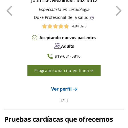
John H.P. Alexander, MD, MHS
Anterior
Especialista en cardiología
Duke
Profesional de la salud
4.84
de 5
Aceptando nuevos pacientes
Adults
919-681-5816
Programe una cita en línea
Ver perfil
1
/
11
Pruebas cardíacas que ofrecemos