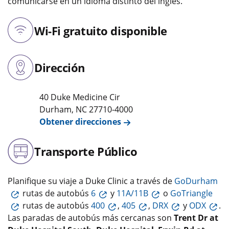
comunicarse en un idioma distinto del inglés.
Wi-Fi gratuito disponible
Dirección
40 Duke Medicine Cir
Durham
,
NC
27710-4000
Obtener direcciones
Transporte Público
Planifique su viaje a Duke Clinic a través de
GoDurham
rutas de autobús
6
y
11A/11B
o
GoTriangle
rutas de autobús
400
,
405
,
DRX
y
ODX
.
Las paradas de autobús más cercanas son
Trent Dr at