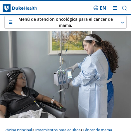
EN
Saltar navegación
Menú de atención oncológica para el cáncer de
mama.
Página principal
Tratamientos para adultos
Cáncer de mama