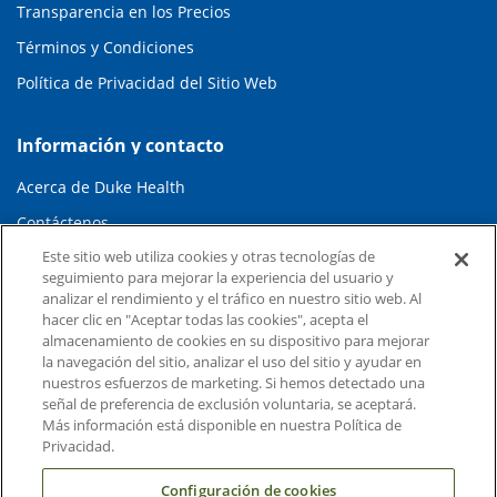
Transparencia en los Precios
Términos y Condiciones
Política de Privacidad del Sitio Web
Información y contacto
Acerca de Duke Health
Contáctenos
Este sitio web utiliza cookies y otras tecnologías de
Carreras en Duke Health
seguimiento para mejorar la experiencia del usuario y
Sala de Prensa de Duke Health
analizar el rendimiento y el tráfico en nuestro sitio web. Al
hacer clic en "Aceptar todas las cookies", acepta el
Suscripción al Correo Electrónico
almacenamiento de cookies en su dispositivo para mejorar
la navegación del sitio, analizar el uso del sitio y ayudar en
Médicos Derivadores
nuestros esfuerzos de marketing. Si hemos detectado una
señal de preferencia de exclusión voluntaria, se aceptará.
Más información está disponible en nuestra Política de
Enlaces relacionados
Privacidad.
Duke Cancer Institute
Configuración de cookies