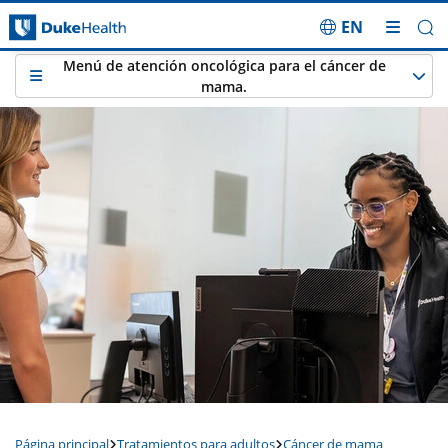
EN
Saltar navegación
Menú de atención oncológica para el cáncer de
mama.
Página principal
Tratamientos para adultos
Cáncer de mama