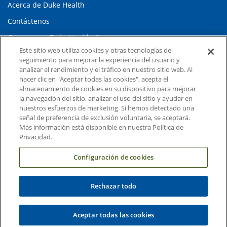
Acerca de Duke Health
Contáctenos
Carreras en Duke Health
Este sitio web utiliza cookies y otras tecnologías de
Sala de Prensa de Duke Health
seguimiento para mejorar la experiencia del usuario y
analizar el rendimiento y el tráfico en nuestro sitio web. Al
Suscripción al Correo Electrónico
hacer clic en "Aceptar todas las cookies", acepta el
Médicos Derivadores
almacenamiento de cookies en su dispositivo para mejorar
la navegación del sitio, analizar el uso del sitio y ayudar en
nuestros esfuerzos de marketing. Si hemos detectado una
Enlaces relacionados
señal de preferencia de exclusión voluntaria, se aceptará.
Más información está disponible en nuestra Política de
Duke Cancer Institute
Privacidad.
Duke Children's
Configuración de cookies
Duke School of Medicine
Duke School of Nursing
Rechazar todo
Duke University
Aceptar todas las cookies