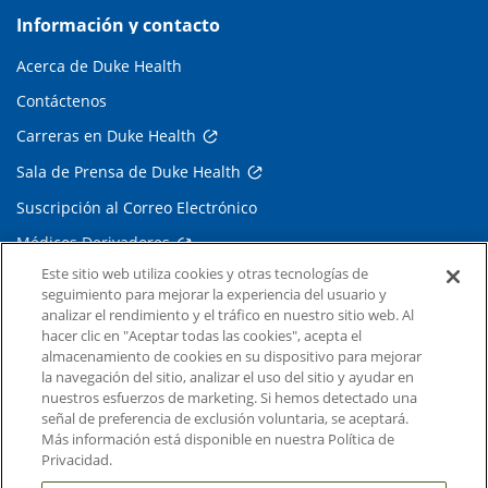
Información y contacto
Acerca de Duke Health
Contáctenos
Carreras en Duke Health
Sala de Prensa de Duke Health
Suscripción al Correo Electrónico
Médicos Derivadores
Este sitio web utiliza cookies y otras tecnologías de
seguimiento para mejorar la experiencia del usuario y
Enlaces relacionados
analizar el rendimiento y el tráfico en nuestro sitio web. Al
hacer clic en "Aceptar todas las cookies", acepta el
Duke Cancer Institute
almacenamiento de cookies en su dispositivo para mejorar
la navegación del sitio, analizar el uso del sitio y ayudar en
Duke Children's
nuestros esfuerzos de marketing. Si hemos detectado una
Duke School of Medicine
señal de preferencia de exclusión voluntaria, se aceptará.
Más información está disponible en nuestra Política de
Duke School of Nursing
Privacidad.