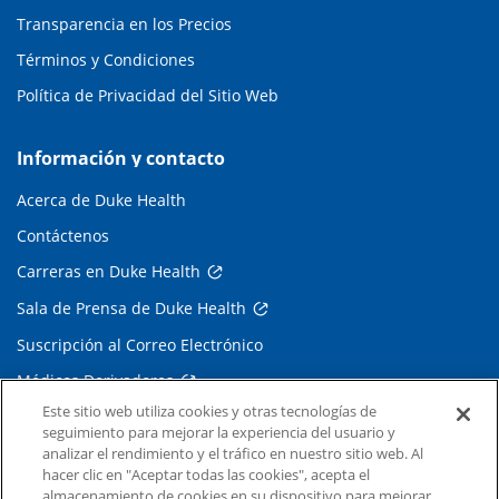
Transparencia en los Precios
Términos y Condiciones
Política de Privacidad del Sitio Web
Información y contacto
Acerca de Duke Health
Contáctenos
Carreras en Duke Health
Sala de Prensa de Duke Health
Suscripción al Correo Electrónico
Médicos Derivadores
Este sitio web utiliza cookies y otras tecnologías de
seguimiento para mejorar la experiencia del usuario y
Enlaces relacionados
analizar el rendimiento y el tráfico en nuestro sitio web. Al
hacer clic en "Aceptar todas las cookies", acepta el
Duke Cancer Institute
almacenamiento de cookies en su dispositivo para mejorar