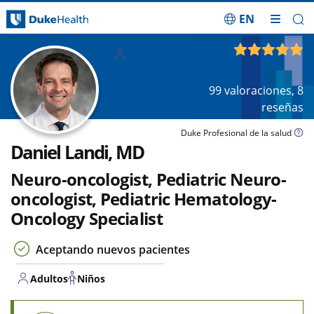
EN
Saltar navegación
Adultos
4.88
de 5
Niños
99
valoraciones,
8
reseñas
Duke Profesional de la salud
Daniel Landi, MD
Neuro-oncologist, Pediatric Neuro-
oncologist, Pediatric Hematology-
Oncology Specialist
Aceptando nuevos pacientes
Adultos
Niños