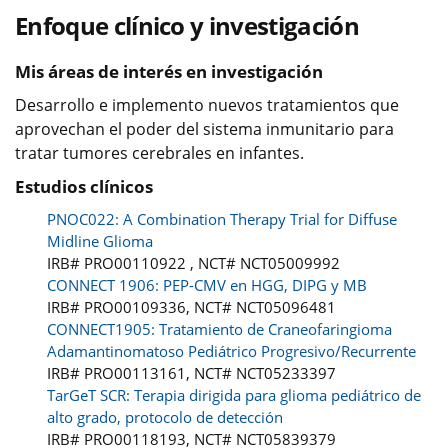
Enfoque clínico y investigación
Mis áreas de interés en investigación
Desarrollo e implemento nuevos tratamientos que
aprovechan el poder del sistema inmunitario para
tratar tumores cerebrales en infantes.
Estudios clínicos
PNOC022: A Combination Therapy Trial for Diffuse
Midline Glioma
IRB# PRO00110922 , NCT# NCT05009992
CONNECT 1906: PEP-CMV en HGG, DIPG y MB
IRB# PRO00109336, NCT# NCT05096481
CONNECT1905: Tratamiento de Craneofaringioma
Adamantinomatoso Pediátrico Progresivo/Recurrente
IRB# PRO00113161, NCT# NCT05233397
TarGeT SCR: Terapia dirigida para glioma pediátrico de
alto grado, protocolo de detección
IRB# PRO00118193, NCT# NCT05839379