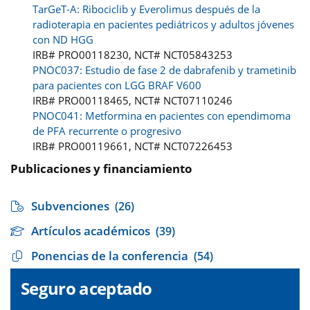
TarGeT-A: Ribociclib y Everolimus después de la
radioterapia en pacientes pediátricos y adultos jóvenes
con ND HGG
IRB# PRO00118230, NCT# NCT05843253
PNOC037: Estudio de fase 2 de dabrafenib y trametinib
para pacientes con LGG BRAF V600
IRB# PRO00118465, NCT# NCT07110246
PNOC041: Metformina en pacientes con ependimoma
de PFA recurrente o progresivo
IRB# PRO00119661, NCT# NCT07226453
Publicaciones y financiamiento
Subvenciones
(26)
Artículos académicos
(39)
Ponencias de la conferencia
(54)
Seguro aceptado