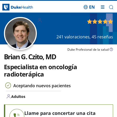
EN
Saltar navegación
Adultos
4.96
de 5
241
valoraciones,
45
reseñas
Duke Profesional de la salud
Brian G. Czito, MD
Especialista en oncología
radioterápica
Aceptando nuevos pacientes
Adultos
Llame para concertar una cita