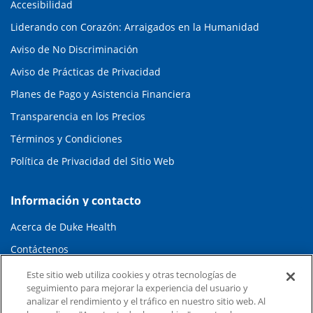
Accesibilidad
Liderando con Corazón: Arraigados en la Humanidad
Aviso de No Discriminación
Aviso de Prácticas de Privacidad
Planes de Pago y Asistencia Financiera
Transparencia en los Precios
Términos y Condiciones
Política de Privacidad del Sitio Web
Información y contacto
Acerca de Duke Health
Contáctenos
Carreras en Duke Health
Este sitio web utiliza cookies y otras tecnologías de
seguimiento para mejorar la experiencia del usuario y
Sala de Prensa de Duke Health
analizar el rendimiento y el tráfico en nuestro sitio web. Al