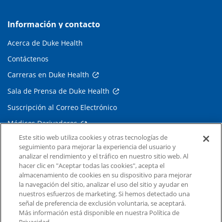
Información y contacto
Acerca de Duke Health
Contáctenos
Carreras en Duke Health
Sala de Prensa de Duke Health
Suscripción al Correo Electrónico
Médicos Derivadores
Este sitio web utiliza cookies y otras tecnologías de
seguimiento para mejorar la experiencia del usuario y
Enlaces relacionados
analizar el rendimiento y el tráfico en nuestro sitio web. Al
hacer clic en "Aceptar todas las cookies", acepta el
Duke Cancer Institute
almacenamiento de cookies en su dispositivo para mejorar
la navegación del sitio, analizar el uso del sitio y ayudar en
Duke Children's
nuestros esfuerzos de marketing. Si hemos detectado una
Duke School of Medicine
señal de preferencia de exclusión voluntaria, se aceptará.
Más información está disponible en nuestra Política de
Duke School of Nursing