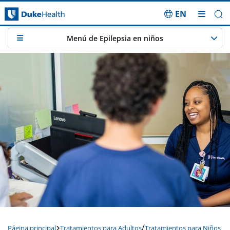
EN
Saltar navegación
Menú de Epilepsia en niños
/
Página principal
Tratamientos para Adultos
Tratamientos para Niños