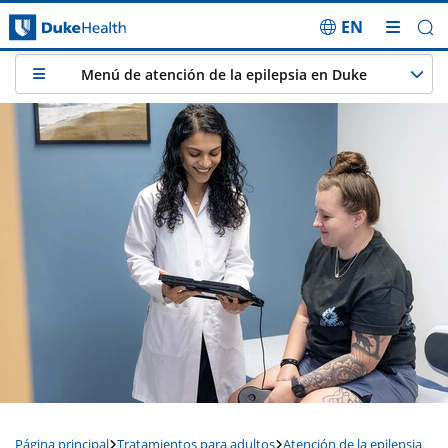
EN
Saltar navegación
Menú de atención de la epilepsia en Duke
Página principal
Tratamientos para adultos
Atención de la epilepsia