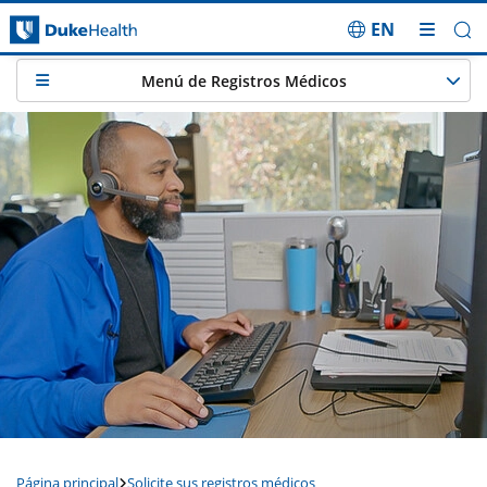
EN
Saltar navegación
Menú de Registros Médicos
Página principal
Solicite sus registros médicos