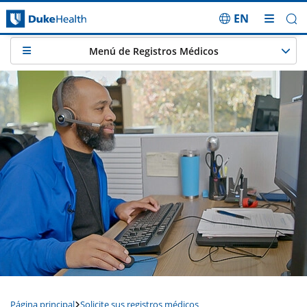
EN
Saltar navegación
Menú de Registros Médicos
Página principal
Solicite sus registros médicos