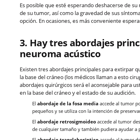
Es posible que esté esperando deshacerse de su 
de su tumor, así como la gravedad de sus síntomas
opción. En ocasiones, es más conveniente espera
3. Hay tres abordajes princ
neuroma acústico
Existen tres abordajes principales para extirpar
la base del cráneo (los médicos llaman a esto ciru
abordajes quirúrgicos será el aconsejable para u
en la base del cráneo y el estado de su audición.
El
abordaje
de la fosa media
accede al tumor po
pequeños y se utiliza con la intención de preservar
El
abordaje
retrosigmoideo
accede al tumor desd
de cualquier tamaño y también pudiera ayudar a p
El
abordaje
translaberíntico
accede al tumor de