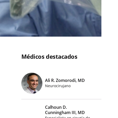
Médicos destacados
Ali R. Zomorodi, MD
Imágenes de médicos destacados
Neurocirujano
Calhoun D.
Cunningham III, MD
Especialista en cirugía de