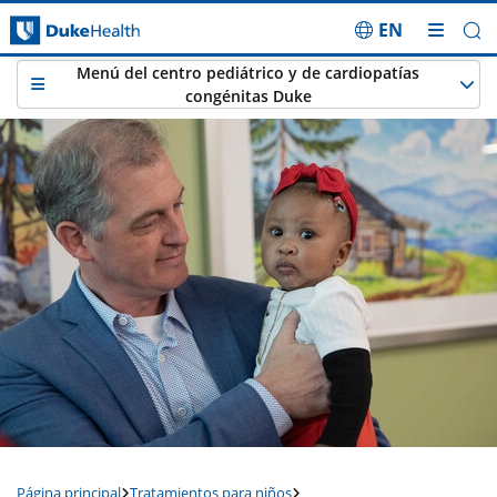
EN
Saltar navegación
Menú del centro pediátrico y de cardiopatías
congénitas Duke
Página principal
Tratamientos para niños