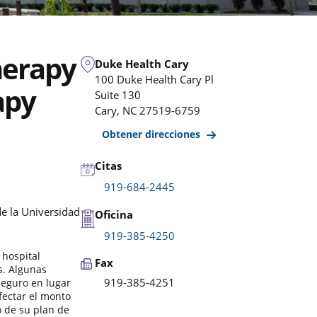
herapy
Duke Health Cary
100 Duke Health Cary Pl
apy
Suite 130
Cary
,
NC
27519-6759
Obtener direcciones
Citas
919-684-2445
e la Universidad
Oficina
919-385-4250
 hospital
Fax
s. Algunas
919-385-4251
seguro en lugar
fectar el monto
o de su plan de