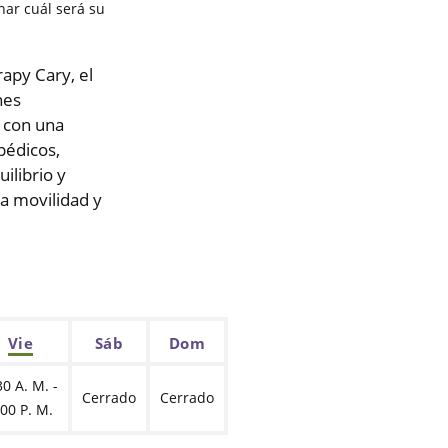
nar cuál será su
apy Cary, el
nes
s con una
pédicos,
ilibrio y
la movilidad y
Vie
Sáb
Dom
30 A. M. -
Cerrado
Cerrado
:00 P. M.