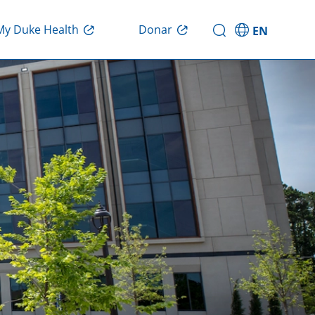
Donar
My Duke Health
EN