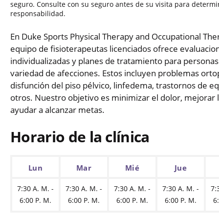
seguro. Consulte con su seguro antes de su visita para determi
responsabilidad.
En Duke Sports Physical Therapy and Occupational Ther
equipo de fisioterapeutas licenciados ofrece evaluacio
individualizadas y planes de tratamiento para persona
variedad de afecciones. Estos incluyen problemas orto
disfunción del piso pélvico, linfedema, trastornos de equ
otros. Nuestro objetivo es minimizar el dolor, mejorar 
ayudar a alcanzar metas.
Horario de la clínica
Lun
Mar
Mié
Jue
7:30 A. M. -
7:30 A. M. -
7:30 A. M. -
7:30 A. M. -
7:
6:00 P. M.
6:00 P. M.
6:00 P. M.
6:00 P. M.
6