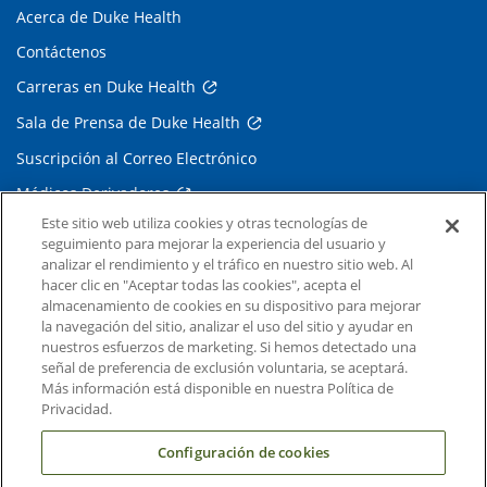
Acerca de Duke Health
Contáctenos
Carreras en Duke Health
Sala de Prensa de Duke Health
Suscripción al Correo Electrónico
Médicos Derivadores
Este sitio web utiliza cookies y otras tecnologías de
seguimiento para mejorar la experiencia del usuario y
Enlaces relacionados
analizar el rendimiento y el tráfico en nuestro sitio web. Al
hacer clic en "Aceptar todas las cookies", acepta el
Duke Cancer Institute
almacenamiento de cookies en su dispositivo para mejorar
la navegación del sitio, analizar el uso del sitio y ayudar en
Duke Children's
nuestros esfuerzos de marketing. Si hemos detectado una
Duke School of Medicine
señal de preferencia de exclusión voluntaria, se aceptará.
Más información está disponible en nuestra Política de
Duke School of Nursing
Privacidad.
Duke University
Configuración de cookies