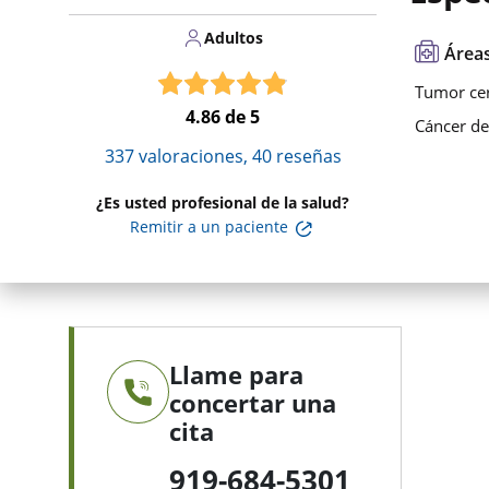
Adultos
Áreas
Tumor ce
4.86
de 5
Cáncer de
337
valoraciones,
40
reseñas
¿Es usted profesional de la salud?
Remitir a un paciente
Llame para
concertar una
cita
919-684-5301