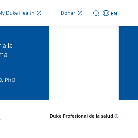
Donar
My Duke Health
EN
 a la
ima
D, PhD
D
Duke Profesional de la salud