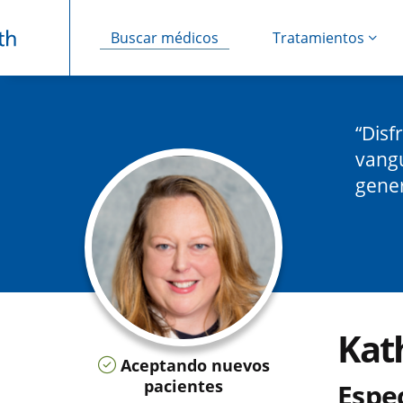
Buscar médicos
Tratamientos
Saltar navegación
Disf
vangu
gene
Kat
Aceptando nuevos
pacientes
Espe