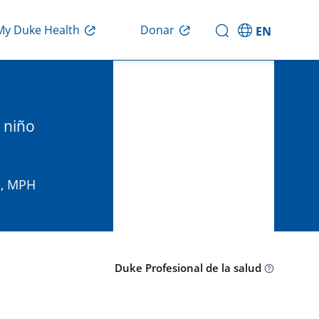
Donar
My Duke Health
EN
 niño
D, MPH
Duke Profesional de la salud