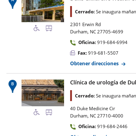
Cerrado:
Se inaugura mañan
2301 Erwin Rd
,
Durham
NC
27705-4699
Oficina:
919-684-6994
Fax:
919-681-5507
Obtener direcciones
Clínica de urología de Duk
Cerrado:
Se inaugura mañan
40 Duke Medicine Cir
,
Durham
NC
27710-4000
Oficina:
919-684-2446