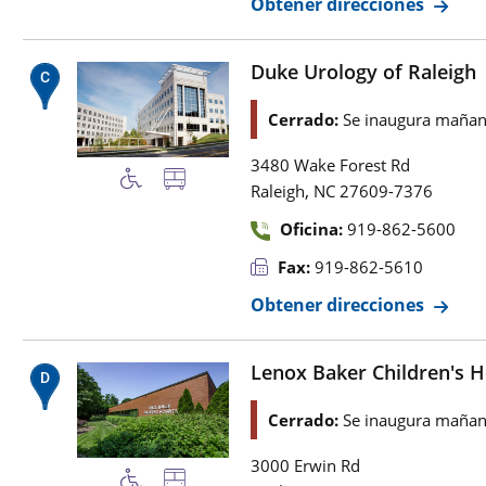
Obtener direcciones
Duke Urology of Raleigh
Cerrado:
Se inaugura mañan
3480 Wake Forest Rd
,
Raleigh
NC
27609-7376
Oficina:
919-862-5600
Fax:
919-862-5610
Obtener direcciones
Lenox Baker Children's H
Cerrado:
Se inaugura mañan
3000 Erwin Rd