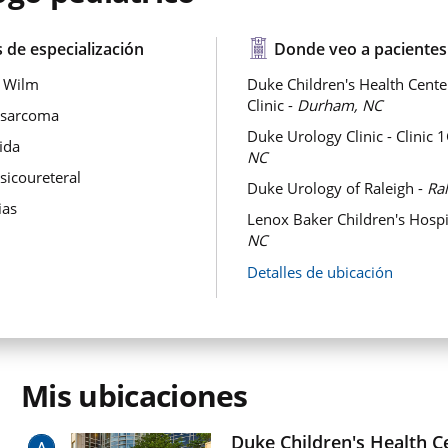
 de especialización
Donde veo a pacientes
 Wilm
Duke Children's Health Cente
Clinic -
Durham, NC
sarcoma
Duke Urology Clinic - Clinic 
ida
NC
sicoureteral
Duke Urology of Raleigh -
Ra
ias
Lenox Baker Children's Hospi
NC
Detalles de ubicación
Mis ubicaciones
Duke Children's Health C