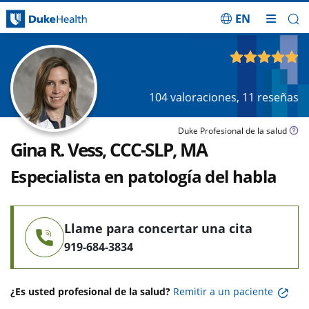
EN
Saltar navegación
4.94
de 5
104
valoraciones,
11
reseñas
Duke Profesional de la salud
Gina R. Vess, CCC-SLP, MA
Especialista en patología del habla
Llame para concertar una cita
919-684-3834
¿Es usted profesional de la salud?
Remitir a un paciente