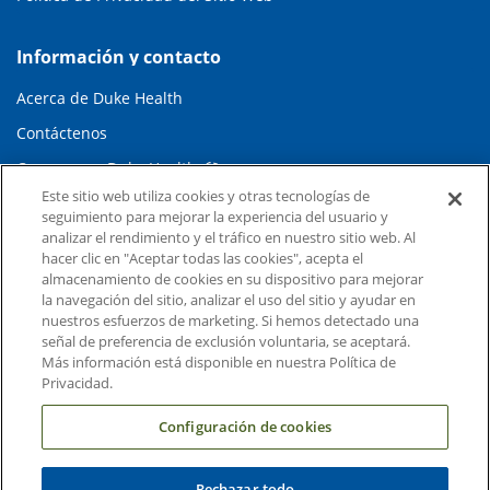
Información y contacto
Acerca de Duke Health
Contáctenos
Carreras en Duke Health
Este sitio web utiliza cookies y otras tecnologías de
Sala de Prensa de Duke Health
seguimiento para mejorar la experiencia del usuario y
analizar el rendimiento y el tráfico en nuestro sitio web. Al
Suscripción al Correo Electrónico
hacer clic en "Aceptar todas las cookies", acepta el
Médicos Derivadores
almacenamiento de cookies en su dispositivo para mejorar
la navegación del sitio, analizar el uso del sitio y ayudar en
nuestros esfuerzos de marketing. Si hemos detectado una
Enlaces relacionados
señal de preferencia de exclusión voluntaria, se aceptará.
Más información está disponible en nuestra Política de
Duke Cancer Institute
Privacidad.
Duke Children's
Configuración de cookies
Duke School of Medicine
Duke School of Nursing
Rechazar todo