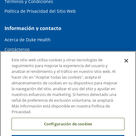
Términos y Condiciones
Política de Privacidad del Sitio Web
Información y contacto
Acerca de Duke Health
Contáctenos
Carreras en Duke Health
Este sitio web utiliza cookies y otras tecnologías de
seguimiento para mejorar la experiencia del usuario y
Sala de Prensa de Duke Health
analizar el rendimiento y el tráfico en nuestro sitio web. Al
hacer clic en "Aceptar todas las cookies", acepta el
Suscripción al Correo Electrónico
almacenamiento de cookies en su dispositivo para mejorar
la navegación del sitio, analizar el uso del sitio y ayudar en
Médicos Derivadores
nuestros esfuerzos de marketing. Si hemos detectado una
señal de preferencia de exclusión voluntaria, se aceptará.
Más información está disponible en nuestra Política de
Enlaces relacionados
Privacidad.
Duke Cancer Institute
Configuración de cookies
Duke Children's