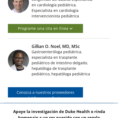
Imágenes de médicos destacados
en cardiología pediátrica,
Especialista en cardiología
intervencionista pediátrica
Programe una cita en línea
Gillian O. Noel, MD, MSc
Gastroenteróloga pediátrica,
especialista en trasplante
Imágenes de médicos destacados
pediátrico de intestino delgado,
hepatóloga de trasplante
pediátrico, hepatóloga pediátrica
Conozca a nuestros proveedores
del Programa Fontan
Apoye la investigación de Duke Health o rinda
homenaje a un ser querido con un regalo