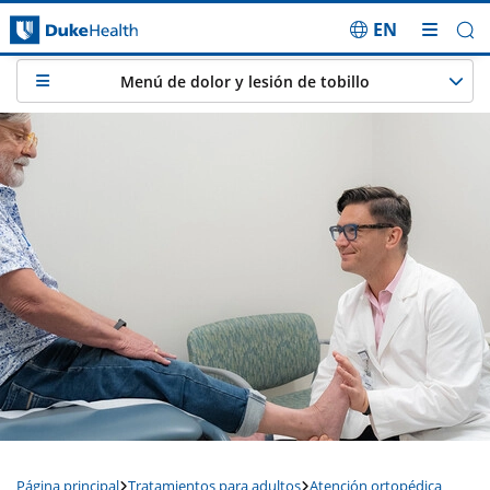
EN
Saltar navegación
Menú de dolor y lesión de tobillo
Página principal
Tratamientos para adultos
Atención ortopédica