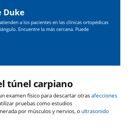
e Duke
ienden a los pacientes en las clínicas ortopédicas
riángulo. Encuentre la más cercana. Puede
l túnel carpiano
un examen físico para descartar otras
afecciones
tilizar pruebas como estudios
generada por músculos y nervios, o
ultrasonido