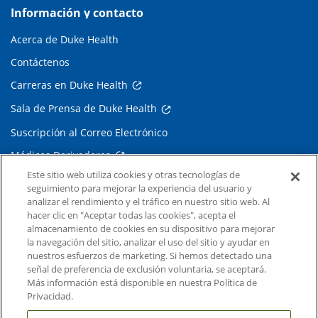
Información y contacto
Acerca de Duke Health
Contáctenos
Carreras en Duke Health
Sala de Prensa de Duke Health
Suscripción al Correo Electrónico
Médicos Derivadores
Este sitio web utiliza cookies y otras tecnologías de
seguimiento para mejorar la experiencia del usuario y
Enlaces relacionados
analizar el rendimiento y el tráfico en nuestro sitio web. Al
hacer clic en "Aceptar todas las cookies", acepta el
Duke Cancer Institute
almacenamiento de cookies en su dispositivo para mejorar
la navegación del sitio, analizar el uso del sitio y ayudar en
Duke Children's
nuestros esfuerzos de marketing. Si hemos detectado una
Duke School of Medicine
señal de preferencia de exclusión voluntaria, se aceptará.
Más información está disponible en nuestra Política de
Duke School of Nursing
Privacidad.
Duke University