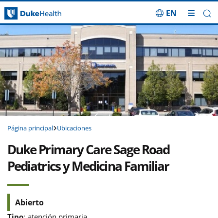
EN
Saltar navegación
Página principal
Ubicaciones
Duke Primary Care Sage Road
Pediatrics y Medicina Familiar
Abierto
Tipo
:
atención primaria