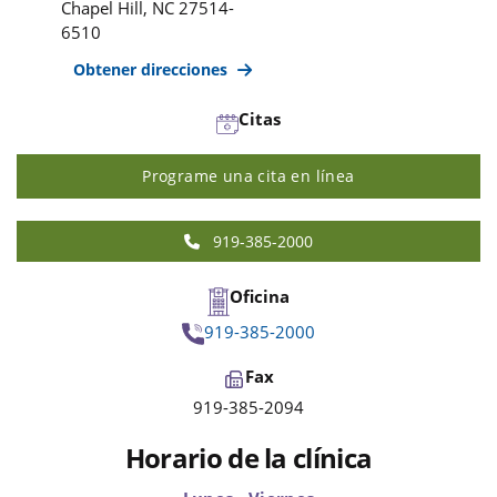
Chapel Hill
,
NC
27514-
6510
Obtener direcciones
Citas
Programe una cita en línea
919-385-2000
Oficina
919-385-2000
Fax
919-385-2094
Horario de la clínica