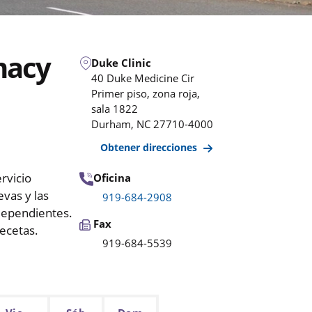
macy
Duke Clinic
40 Duke Medicine Cir
Primer piso, zona roja,
sala 1822
Durham
,
NC
27710-4000
Obtener direcciones
rvicio
Oficina
vas y las
919-684-2908
dependientes.
Fax
ecetas.
919-684-5539