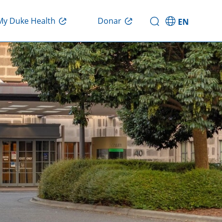
Donar
My Duke Health
EN