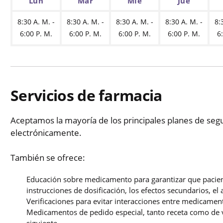
Lun
Mar
Mié
Jue
8:30 A. M. -
8:30 A. M. -
8:30 A. M. -
8:30 A. M. -
8:
6:00 P. M.
6:00 P. M.
6:00 P. M.
6:00 P. M.
6
Servicios de farmacia
Aceptamos la mayoría de los principales planes de s
electrónicamente.
También se ofrece:
Educación sobre medicamento para garantizar que pacient
instrucciones de dosificación, los efectos secundarios, e
Verificaciones para evitar interacciones entre medicamen
Medicamentos de pedido especial, tanto receta como de ve
siguiente.