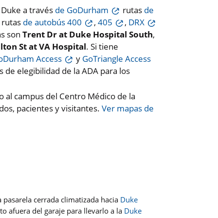
e Duke a través
de GoDurham
rutas
de
 rutas
de autobús 400
,
405
,
DRX
as son
Trent Dr at Duke Hospital South
,
lton St at VA Hospital
. Si tiene
oDurham Access
y
GoTriangle Access
 de elegibilidad de la ADA para los
to al campus del Centro Médico de la
os, pacientes y visitantes.
Ver mapas de
 pasarela cerrada climatizada hacia
Duke
to afuera del garaje para llevarlo a la
Duke