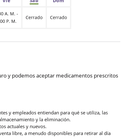
Vie
Sáb
Dom
30 A. M. -
Cerrado
Cerrado
:00 P. M.
eguro y podemos aceptar medicamentos prescritos
es y empleados entiendan para qué se utiliza, las
l almacenamiento y la eliminación.
tos actuales y nuevos.
nta libre, a menudo disponibles para retirar al día