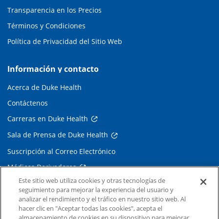
Transparencia en los Precios
Términos y Condiciones
Política de Privacidad del Sitio Web
Información y contacto
Acerca de Duke Health
Contáctenos
Carreras en Duke Health
Sala de Prensa de Duke Health
Suscripción al Correo Electrónico
Médicos Derivadores
Este sitio web utiliza cookies y otras tecnologías de
seguimiento para mejorar la experiencia del usuario y
Enlaces relacionados
analizar el rendimiento y el tráfico en nuestro sitio web. Al
hacer clic en "Aceptar todas las cookies", acepta el
Duke Cancer Institute
almacenamiento de cookies en su dispositivo para mejorar