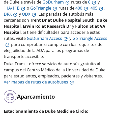
de Duke a través de
GoDurham
rutas de
6
y
11A/11B
o
GoTriangle
rutas de
400
,
405
,
DRX
y
ODX
. Las paradas de autobús más
cercanas son
Trent Dr at Duke Hospital South
,
Duke
Hospital
,
Erwin Rd at Research Dr
y
Fulton St at VA
Hospital
. Si tiene dificultades para acceder a estas
rutas, visite
GoDurham Access
y
GoTriangle Access
para comprobar si cumple con los requisitos de
elegibilidad de la ADA para los programas de
transporte accesible.
Duke Transit ofrece servicio de autobús gratuito al
campus del Centro Médico de la Universidad de Duke
para estudiantes, empleados, pacientes y visitantes.
Ver mapas de rutas de autobuses
.
Aparcamiento
Estacionamiento de Duke Medicine Circle: