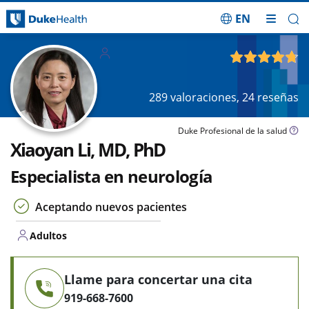
EN
Saltar navegación
Adultos
4.75
de 5
289
valoraciones,
24
reseñas
Duke Profesional de la salud
Xiaoyan Li, MD, PhD
Especialista en neurología
Aceptando nuevos pacientes
Adultos
Llame para concertar una cita
919-668-7600