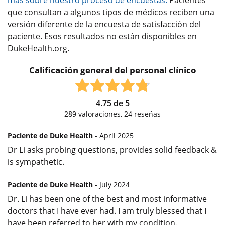
más sobre nuestro proceso de encuestas.
Pacientes
que consultan a algunos tipos de médicos reciben una
versión diferente de la encuesta de satisfacción del
paciente. Esos resultados no están disponibles en
DukeHealth.org.
Calificación general del personal clínico
4.75
de
5
289
valoraciones,
24
reseñas
Paciente de Duke Health
- April 2025
Dr Li asks probing questions, provides solid feedback &
is sympathetic.
Paciente de Duke Health
- July 2024
Dr. Li has been one of the best and most informative
doctors that I have ever had. I am truly blessed that I
have been referred to her with my condition.