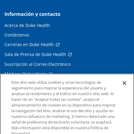
Información y contacto
Acerca de Duke Health
Contáctenos
Carreras en Duke Health
Sala de Prensa de Duke Health
Suscripción al Correo Electrónico
Médicos Derivadores
Este sitio web utiliza cookies y otras tecnologías de
seguimiento para mejorar la experiencia del usuario y
Enlaces relacionados
analizar el rendimiento y el tráfico en nuestro sitio web. Al
hacer clic en "Aceptar todas las cookies", acepta el
Duke Cancer Institute
almacenamiento de cookies en su dispositivo para mejorar
la navegación del sitio, analizar el uso del sitio y ayudar en
Duke Children's
nuestros esfuerzos de marketing. Si hemos detectado una
Duke School of Medicine
señal de preferencia de exclusión voluntaria, se aceptará.
Más información está disponible en nuestra Política de
Duke School of Nursing
Privacidad.