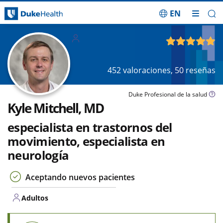
EN
Saltar navegación
Adultos
4.90
de 5
452
valoraciones,
50
reseñas
Duke Profesional de la salud
Kyle Mitchell, MD
especialista en trastornos del
movimiento, especialista en
neurología
Aceptando nuevos pacientes
Adultos