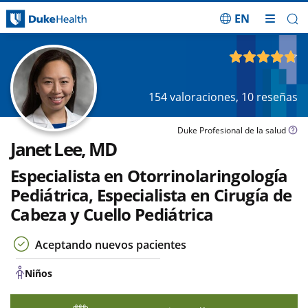
EN
Saltar navegación
Niños
4.73
de 5
154
valoraciones,
10
reseñas
Duke Profesional de la salud
Janet Lee, MD
Especialista en Otorrinolaringología
Pediátrica, Especialista en Cirugía de
Cabeza y Cuello Pediátrica
Aceptando nuevos pacientes
Niños