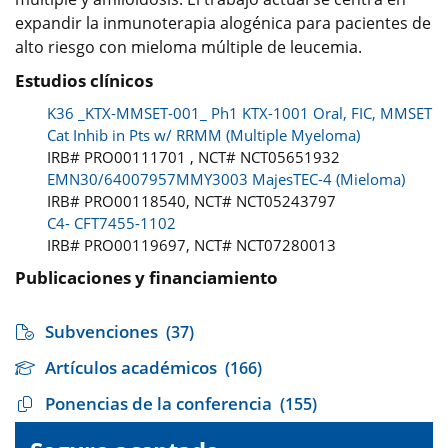
expandir la inmunoterapia alogénica para pacientes de
alto riesgo con mieloma múltiple de leucemia.
Estudios clínicos
K36 _KTX-MMSET-001_ Ph1 KTX-1001 Oral, FIC, MMSET
Cat Inhib in Pts w/ RRMM (Multiple Myeloma)
IRB# PRO00111701 , NCT# NCT05651932
EMN30/64007957MMY3003 MajesTEC-4 (Mieloma)
IRB# PRO00118540, NCT# NCT05243797
C4- CFT7455-1102
IRB# PRO00119697, NCT# NCT07280013
Publicaciones y financiamiento
Subvenciones
(37)
Artículos académicos
(166)
Ponencias de la conferencia
(155)