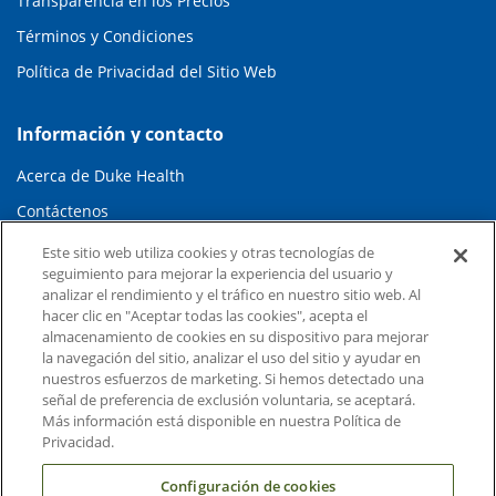
Transparencia en los Precios
Términos y Condiciones
Política de Privacidad del Sitio Web
Información y contacto
Acerca de Duke Health
Contáctenos
Carreras en Duke Health
Este sitio web utiliza cookies y otras tecnologías de
seguimiento para mejorar la experiencia del usuario y
Sala de Prensa de Duke Health
analizar el rendimiento y el tráfico en nuestro sitio web. Al
hacer clic en "Aceptar todas las cookies", acepta el
Suscripción al Correo Electrónico
almacenamiento de cookies en su dispositivo para mejorar
Médicos Derivadores
la navegación del sitio, analizar el uso del sitio y ayudar en
nuestros esfuerzos de marketing. Si hemos detectado una
señal de preferencia de exclusión voluntaria, se aceptará.
Enlaces relacionados
Más información está disponible en nuestra Política de
Privacidad.
Duke Cancer Institute
Configuración de cookies