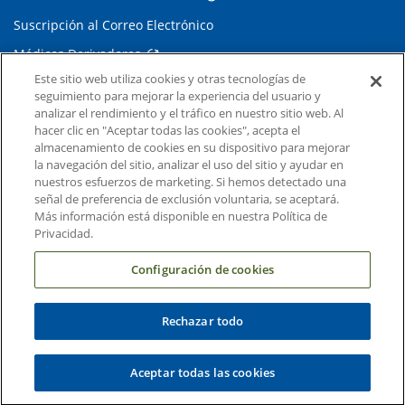
Suscripción al Correo Electrónico
Médicos Derivadores
Este sitio web utiliza cookies y otras tecnologías de
seguimiento para mejorar la experiencia del usuario y
Enlaces relacionados
analizar el rendimiento y el tráfico en nuestro sitio web. Al
hacer clic en "Aceptar todas las cookies", acepta el
Duke Cancer Institute
almacenamiento de cookies en su dispositivo para mejorar
la navegación del sitio, analizar el uso del sitio y ayudar en
Duke Children's
nuestros esfuerzos de marketing. Si hemos detectado una
Duke School of Medicine
señal de preferencia de exclusión voluntaria, se aceptará.
Más información está disponible en nuestra Política de
Duke School of Nursing
Privacidad.
Duke University
Configuración de cookies
Rechazar todo
Copyright © 2004-2026 Duke University Health System
Términos y condiciones
Aceptar todas las cookies
Política de Privacidad