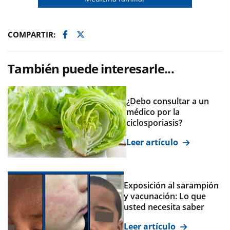
Facebook
Twitter
COMPARTIR:
También puede interesarle...
¿Debo consultar a un
médico por la
ciclosporiasis?
Leer artículo
Exposición al sarampión
y vacunación: Lo que
usted necesita saber
Leer artículo