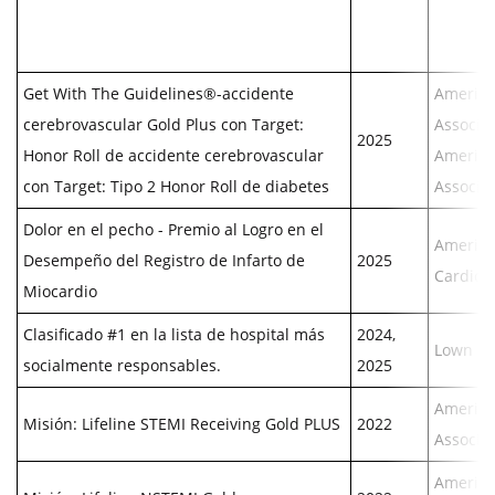
Get With The Guidelines®-accidente
America
cerebrovascular Gold Plus con Target:
Associat
2025
Honor Roll de accidente cerebrovascular
America
con Target: Tipo 2 Honor Roll de diabetes
Associa
Dolor en el pecho - Premio al Logro en el
America
Desempeño del Registro de Infarto de
2025
Cardiol
Miocardio
Clasificado #1 en la lista de hospital más
2024,
Lown Ins
socialmente responsables.
2025
America
Misión: Lifeline STEMI Receiving Gold PLUS
2022
Associa
America