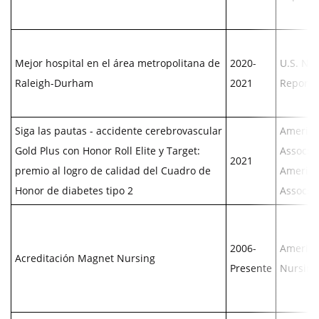
Mejor hospital en el área metropolitana de
2020-
U.S. Ne
Raleigh-Durham
2021
Report
Siga las pautas - accidente cerebrovascular
America
Gold Plus con Honor Roll Elite y Target:
Associat
2021
premio al logro de calidad del Cuadro de
America
Honor de diabetes tipo 2
Associa
2006-
America
Acreditación Magnet Nursing
Presente
Nursing 