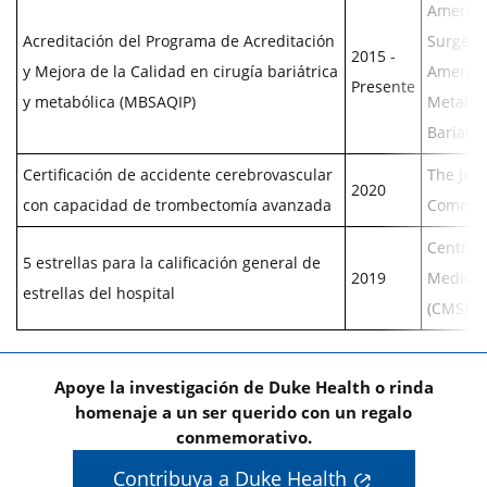
America
Acreditación del Programa de Acreditación
Surgeon
2015 -
y Mejora de la Calidad en cirugía bariátrica
America
Presente
y metabólica (MBSAQIP)
Metabol
Bariatri
Certificación de accidente cerebrovascular
The Join
2020
con capacidad de trombectomía avanzada
Commis
Centros
5 estrellas para la calificación general de
2019
Medicar
estrellas del hospital
(CMS)
Apoye la investigación de Duke Health o rinda
homenaje a un ser querido con un regalo
conmemorativo.
Contribuya a Duke Health