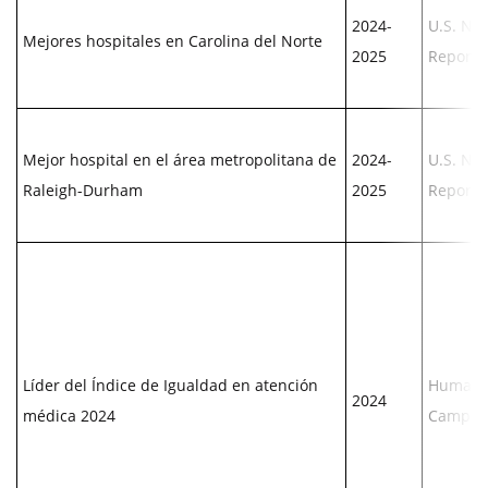
2024-
U.S. Ne
Mejores hospitales en Carolina del Norte
2025
Report
Mejor hospital en el área metropolitana de
2024-
U.S. Ne
Raleigh-Durham
2025
Report
Líder del Índice de Igualdad en atención
Human 
2024
médica 2024
Campai