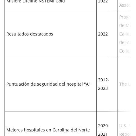
Misión: Lifeline NSTEMI Gold
2022
Associa
Program
de Mejo
Resultados destacados
2022
Calidad
del Ame
College
2012-
Puntuación de seguridad del hospital "A"
The Lea
2023
2020-
U.S. Ne
Mejores hospitales en Carolina del Norte
2021
Report