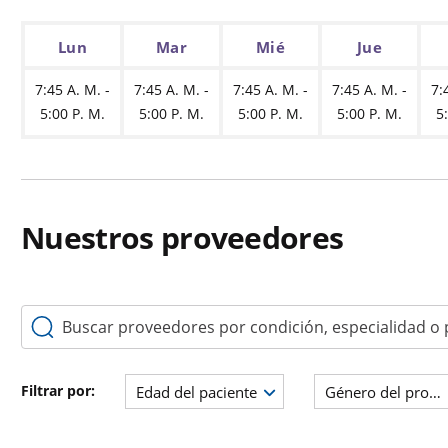
Lun
Mar
Mié
Jue
7:45 A. M. -
7:45 A. M. -
7:45 A. M. -
7:45 A. M. -
7:
5:00 P. M.
5:00 P. M.
5:00 P. M.
5:00 P. M.
5
Nuestros proveedores
Buscar proveedores por condición, especialidad o palabr
Filtrar por:
Edad del paciente
Género del prove