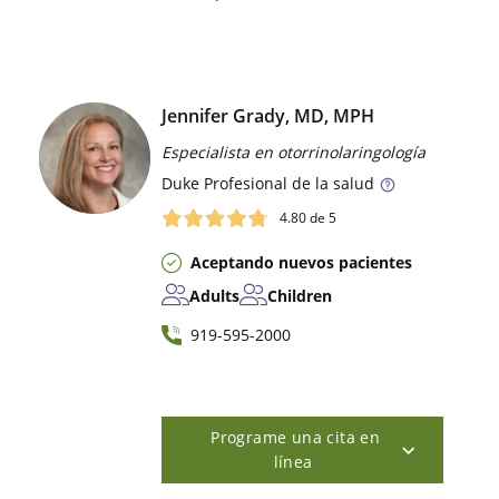
Jennifer Grady, MD, MPH
Especialista en otorrinolaringología
Duke
Profesional de la salud
4.80
de 5
Aceptando nuevos pacientes
Adults
Children
919-595-2000
Programe una cita en
línea