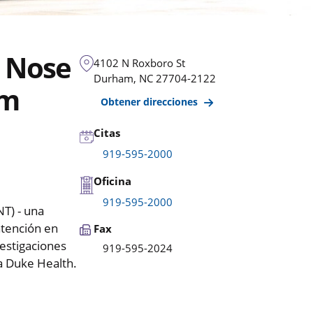
, Nose
4102 N Roxboro St
Durham
,
NC
27704-2122
am
Obtener direcciones
Citas
919-595-2000
Oficina
919-595-2000
T) - una
atención en
Fax
vestigaciones
919-595-2024
a Duke Health.