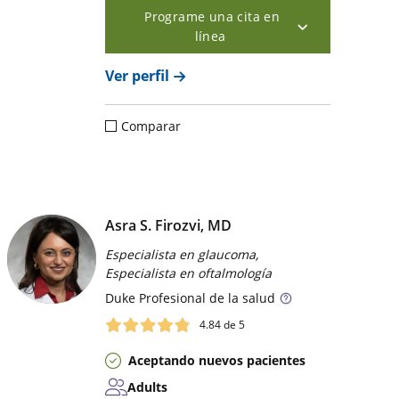
Programe una cita en
línea
Ver perfil
Comparar
Asra S. Firozvi, MD
Especialista en glaucoma,
Especialista en oftalmología
Duke
Profesional de la salud
4.84
de 5
Aceptando nuevos pacientes
Adults