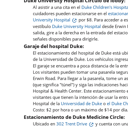
Duke University Hospital Círculo de lobby:
Al asistir a una cita en el
Duke Children's Hospita
cuidadores pueden estacionarse en el
estaciona
University Hospital
por $8. Para acceder a es
vestíbulo
Duke University Hospital
desde Erwin R
salida, gire a la derecha en la entrada del esta
señales disponibles para dirigirle.
Garaje del hospital Duke:
El estacionamiento del hospital de Duke está ubi
de la Universidad de Duke. Los vehículos ingres
El garaje se encuentra a poca distancia de la entr
Los visitantes pueden tomar una pasarela segura
Erwin Road. Para llegar a la pasarela, tome un a
(que significa "túnel") y siga las indicaciones h
Hospital & Health Center. Este estacionamiento 
visitantes que tienen la intención de usar la entr
Hospital de la
Universidad de Duke
o
el Duke Ch
Costo: $2 por hora o un máximo de $14 por día
Estacionamiento de Duke Medicine Circle:
Ubicado en
302 Trent Drive
y cuenta con una