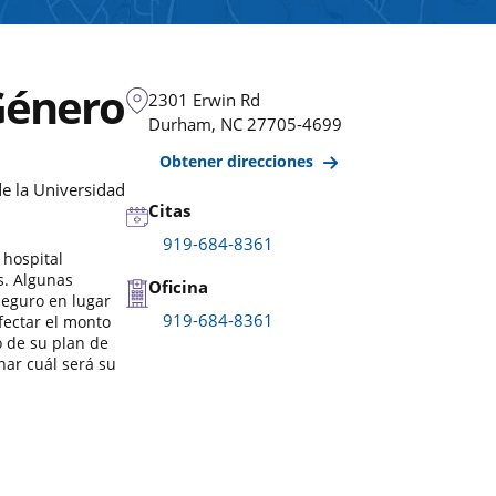
 Género
2301 Erwin Rd
Durham
,
NC
27705-4699
Obtener direcciones
e la Universidad
Citas
919-684-8361
 hospital
s. Algunas
Oficina
seguro en lugar
919-684-8361
fectar el monto
o de su plan de
nar cuál será su