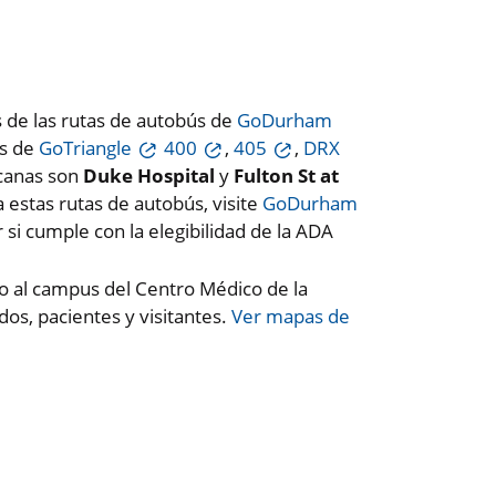
és de las rutas de autobús de
GoDurham
ús de
GoTriangle
400
,
405
,
DRX
rcanas son
Duke Hospital
y
Fulton St at
 estas rutas de autobús, visite
GoDurham
r si cumple con la elegibilidad de la ADA
to al campus del Centro Médico de la
os, pacientes y visitantes.
Ver mapas de