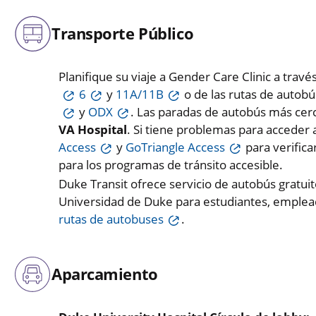
Transporte Público
Planifique su viaje a Gender Care Clinic a trav
6
y
11A/11B
o de las rutas de autob
y
ODX
. Las paradas de autobús más ce
VA Hospital
. Si tiene problemas para acceder a
Access
y
GoTriangle Access
para verifica
para los programas de tránsito accesible.
Duke Transit ofrece servicio de autobús gratui
Universidad de Duke para estudiantes, emplead
rutas de autobuses
.
Aparcamiento