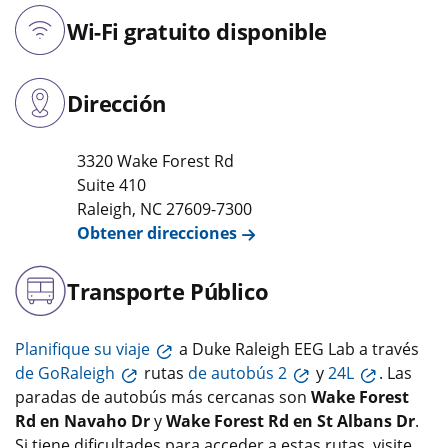
Wi-Fi gratuito disponible
Dirección
3320 Wake Forest Rd
Suite 410
Raleigh
,
NC
27609-7300
Obtener direcciones
Transporte Público
Planifique su viaje
a Duke Raleigh EEG Lab a través
de GoRaleigh
rutas
de autobús 2
y
24L
. Las
paradas de autobús más cercanas son
Wake Forest
Rd en Navaho Dr
y
Wake Forest Rd en St Albans Dr
.
Si tiene dificultades para acceder a estas rutas, visite